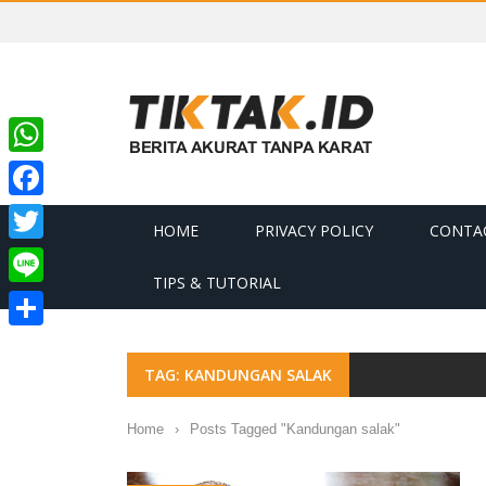
WhatsApp
Facebook
HOME
PRIVACY POLICY
CONTA
Twitter
TIPS & TUTORIAL
Line
Share
TAG: KANDUNGAN SALAK
Home
›
Posts Tagged "Kandungan salak"