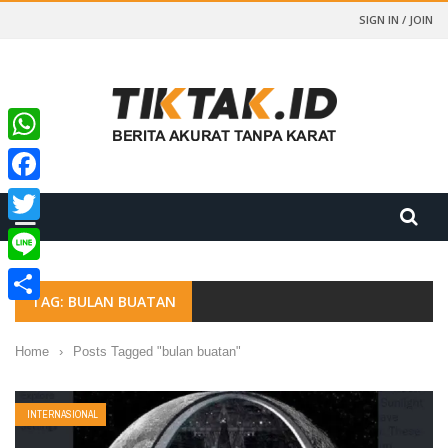
SIGN IN / JOIN
WhatsApp
Facebook
Twitter
Line
TAG: BULAN BUATAN
Share
Home
›
Posts Tagged "bulan buatan"
INTERNASIONAL