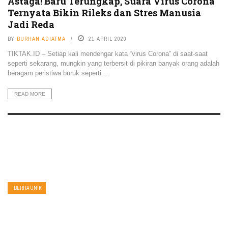
Astaga! Baru Terungkap, Suara Virus Corona
Ternyata Bikin Rileks dan Stres Manusia
Jadi Reda
BY
BURHAN ADIATMA
21 APRIL 2020
TIKTAK.ID – Setiap kali mendengar kata “virus Corona” di saat-saat
seperti sekarang, mungkin yang terbersit di pikiran banyak orang adalah
beragam peristiwa buruk seperti ...
READ MORE
BERITA UNIK