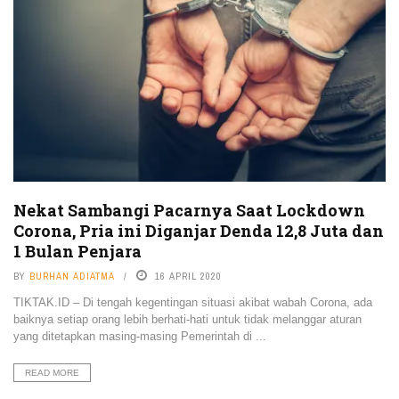
Nekat Sambangi Pacarnya Saat Lockdown
Corona, Pria ini Diganjar Denda 12,8 Juta dan
1 Bulan Penjara
BY
BURHAN ADIATMA
16 APRIL 2020
TIKTAK.ID – Di tengah kegentingan situasi akibat wabah Corona, ada
baiknya setiap orang lebih berhati-hati untuk tidak melanggar aturan
yang ditetapkan masing-masing Pemerintah di ...
READ MORE