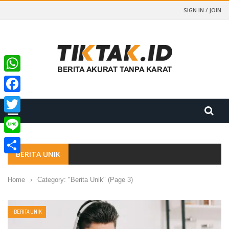
SIGN IN / JOIN
WhatsApp
Facebook
Twitter
Line
BERITA UNIK
Share
Home
›
Category: "Berita Unik"
(Page 3)
BERITA UNIK